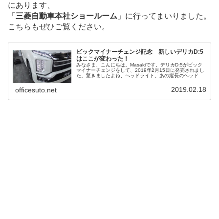
にあります、
「
三菱自動車本社ショールーム
」に行ってまいりました。
こちらもぜひご覧ください。
ビックマイナーチェンジ記念 新しいデリカD:5
はここが変わった！
みなさま、こんにちは。Masakiです。デリカD:5がビック
マイナーチェンジをして、2019年2月15日に発売されまし
た。驚きましたよね、ヘッドライト。あの縦長のヘッドラ
イトは斬新すぎて、カッコイイのか悪いのか判断に困りま
す。 (>_<)そ...
2019.02.18
officesuto.net