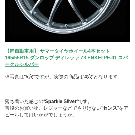
【軽自動車用】 サマータイヤホイール4本セット
165/55R15 ダンロップ ディレッァ Z3 ENKEI PF-01 スパ
ークルシルバー
※写真は“
5穴
”ですが、実際の商品は“
4穴
”となります。
落ち着いた感じの“
Sparkle Silver
”です。
普段のお買い物、レジャーなどでさりげない“
センス
”をア
ピールしてはいかがでしょうか。