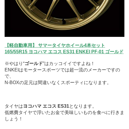
【軽自動車用】 サマータイヤホイール4本セット
165/55R15 ヨコハマ エコス ES31 ENKEI PF-01 ゴールド
※やはり“
ゴールド
”はカッコイイですよね！
ENKEIはモータースポーツでは超一流のメーカーですの
で、
N-BOXの足元は間違いなくスポーティになります。
タイヤは
ヨコハマ エコス ES31
となります。
低燃費タイヤで浮いたお金で美味しいものを食べに行きま
しょう！