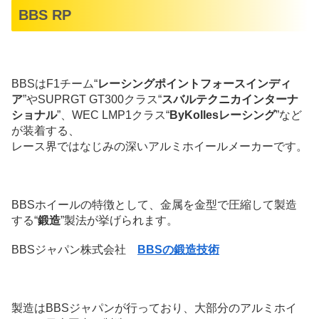
BBS RP
BBSはF1チーム“
レーシングポイントフォースインディ
ア
”やSUPRGT GT300クラス“
スバルテクニカインターナ
ショナル
”、WEC LMP1クラス“
ByKollesレーシング
”など
が装着する、
レース界ではなじみの深いアルミホイールメーカーです。
BBSホイールの特徴として、金属を金型で圧縮して製造
する“
鍛造
”製法が挙げられます。
BBSジャパン株式会社
BBSの鍛造技術
製造はBBSジャパンが行っており、大部分のアルミホイ