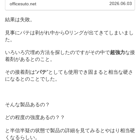
品も紹介。オイル漏れは止まるのか？まさかの失敗から次
2026.06.03
officesuto.net
の一手へ！
結果は失敗。
見事にパテは剥がれ中からOリングが出てきてしまいまし
た。
いろいろ穴埋め方法を探したのですがその中で
超強力
な接
着剤があるとのこと。
その接着剤は“
パテ
”としても使用でき固まると相当な硬さ
になるとのことでした。
そんな製品あるの？
どの程度の強度あるの？？
と半信半疑の状態で製品の詳細を見てみるとやはり相当硬
くなるらしい。