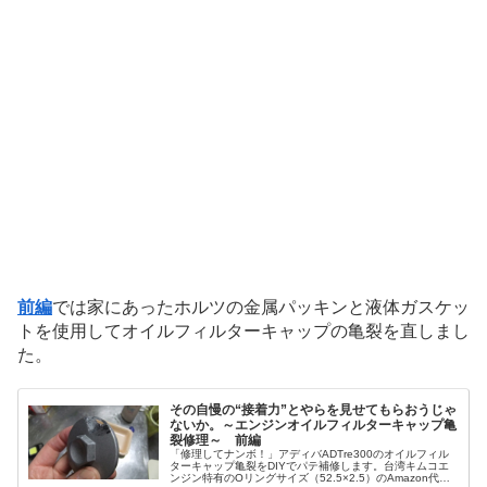
前編
では家にあったホルツの金属パッキンと液体ガスケッ
トを使用してオイルフィルターキャップの亀裂を直しまし
た。
その自慢の“接着力”とやらを見せてもらおうじゃ
ないか。～エンジンオイルフィルターキャップ亀
裂修理～ 前編
「修理してナンボ！」アディバADTre300のオイルフィル
ターキャップ亀裂をDIYでパテ補修します。台湾キムコエ
ンジン特有のOリングサイズ（52.5×2.5）のAmazon代用