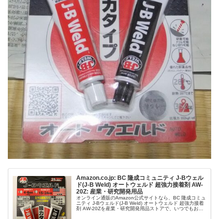
Amazon.co.jp: BC 隆成コミュニティ J-Bウェル
ド(J-B Weld) オートウェルド 超強力接着剤 AW-
20Z: 産業・研究開発用品
オンライン通販のAmazon公式サイトなら、BC 隆成コミュ
ニティ J-Bウェルド(J-B Weld) オートウェルド 超強力接着
剤 AW-20Zを産業・研究開発用品ストアで、いつでもお安
く。当日お急ぎ便対象商品は、当日お届け可能です。ア