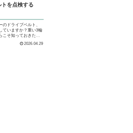
ルトを点検する
ーのドライブベルト、
していますか？重い3輪
らこそ知っておきたい
認。クランクケースの
2026.04.29
ーリーやベルトの交換
実録。家にあるもので
DIYレストア日記です。