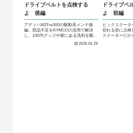
ドライブベルトを点検する
ドライブベ
よ 後編
よ 前編
アディバADTre300の駆動系メンテ後
ビックスクータ
編。部品不足をKYMCOの流用で解決
切れる前に点検
し、100均グッズや家にある洗剤を駆使
スクーターだか
してクランクケースを清掃！「ゴムシ
駆動系の現状確
2026.04.29
ートと水性絵具」を使った驚きのガス
開け方から、プ
ケット自作術やフィルター代用案な
時期の判断まで
ど、お金をかけずに知恵で直すバイク
直す、等身大の
DIYの楽しさを紹介します。